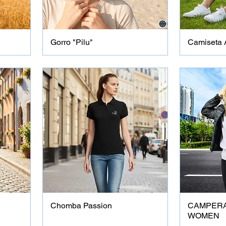
Gorro "Pilu"
Camiseta 
Chomba Passion
CAMPERA
WOMEN