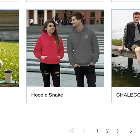
Hoodie Snake
CHALECO
1
2
3