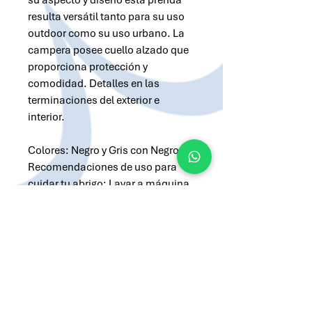
su aspecto y diseño esta prenda
resulta versátil tanto para su uso
outdoor como su uso urbano. La
campera posee cuello alzado que
proporciona protección y
comodidad. Detalles en las
terminaciones del exterior e
interior.
Colores: Negro y Gris con Negro.
Recomendaciones de uso para
cuidar tu abrigo: Lavar a máquina
a 30°. No lavar en seco. No
Blanquear. No planchar. No secar
en máquina.
Pampero.
Solicitar cotización por Whatsapp