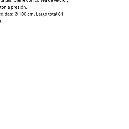
talles: Cierre con correa de velcro y
tón a presión.
didas: Ø 100 cm. Largo total 84
.