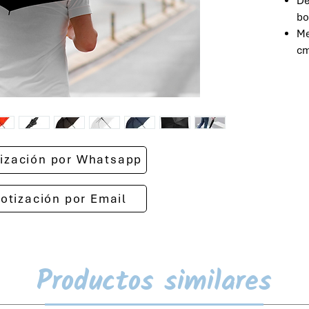
De
bo
Me
cm
otización por Whatsapp
cotización por Email
Productos similares