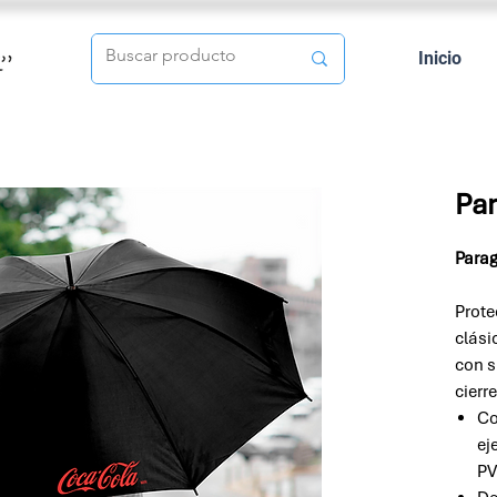
Inicio
Par
Parag
Prote
clási
con s
cierr
Co
ej
PV