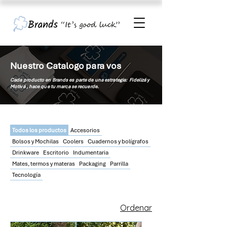
Nuestro Catalogo para vos
Cada producto en Brands es parte de una estrategia: Fidelizá y
Motivá , hace que tu
marca
se recuerde.
Todos los productos
Accesorios
Bolsos y Mochilas
Coolers
Cuadernos y bolígrafos
Drinkware
Escritorio
Indumentaria
Mates, termos y materas
Packaging
Parrilla
Tecnología
Ordenar