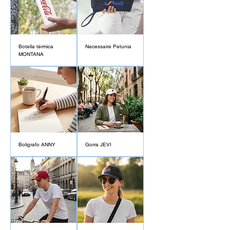
Botella térmica
Necessaire Petunia
MONTANA
Boligrafo ANNY
Gorra JEVI