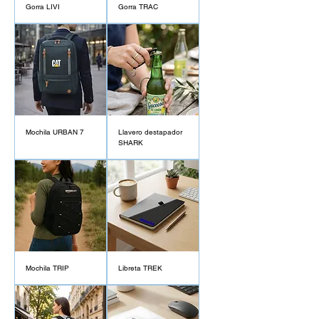
Gorra LIVI
Gorra TRAC
Mochila URBAN 7
Llavero destapador
SHARK
Mochila TRIP
Libreta TREK