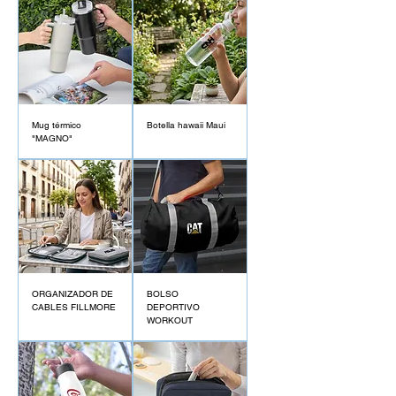
Mug térmico
Botella hawaii Maui
"MAGNO"
ORGANIZADOR DE
BOLSO
CABLES FILLMORE
DEPORTIVO
WORKOUT