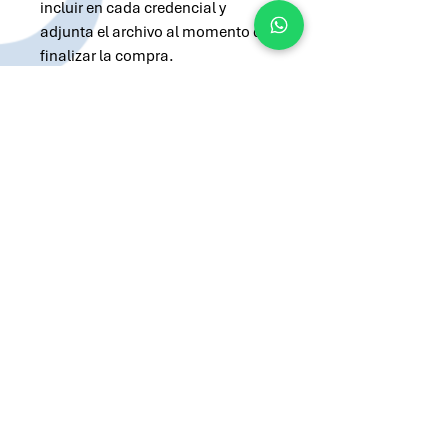
incluir en cada credencial y
adjunta el archivo al momento de
finalizar la compra.
TAHG
Solicitar cotización por Whatsapp
Solicitar cotización por Email
atilio@brandsargentina.com
lunes a viernes de 9 a 17 hs
+54 9 11 3143-0783