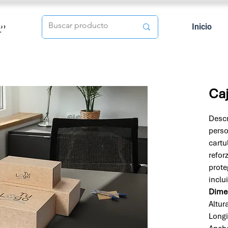
Inicio
Ca
Descr
perso
cartu
refor
prote
inclu
Dime
Altur
Long