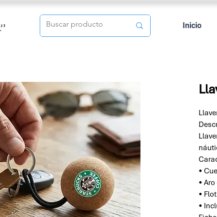
Inicio
Lla
Llave
Descr
Llave
náuti
Carac
• Cue
• Aro
• Flo
• Inc