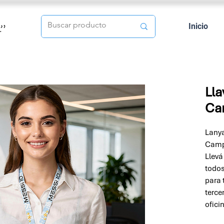
Inicio
Lla
Ca
Lanya
Camp
Llevá
todos
para 
terce
ofici