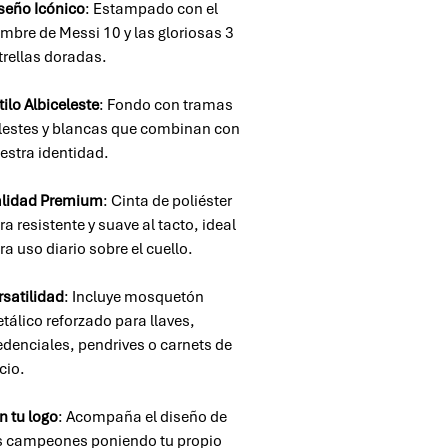
seño Icónico
: Estampado con el
mbre de Messi 10 y las gloriosas 3
trellas doradas.
tilo Albiceleste
: Fondo con tramas
lestes y blancas que combinan con
estra identidad.
lidad Premium
: Cinta de poliéster
tra resistente y suave al tacto, ideal
ra uso diario sobre el cuello.
rsatilidad
: Incluye mosquetón
tálico reforzado para llaves,
edenciales, pendrives o carnets de
cio.
n tu logo
: Acompaña el diseño de
s campeones poniendo tu propio