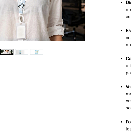
Di
no
es
Es
ce
nu
Ca
ul
pa
Ve
me
cr
so
Po
lo