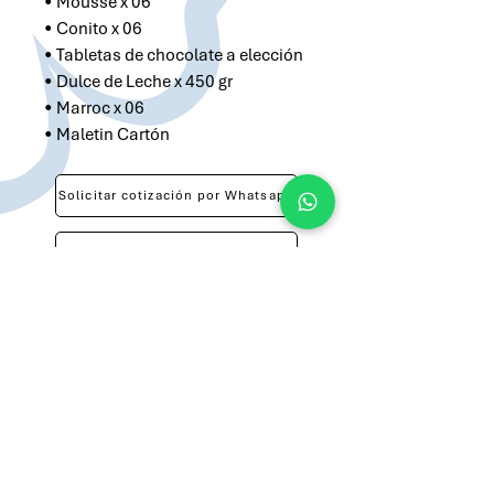
• Mousse x 06
• Conito x 06
• Tabletas de chocolate a elección
• Dulce de Leche x 450 gr
• Marroc x 06
• Maletin Cartón
Solicitar cotización por Whatsapp
Solicitar cotización por Email
atilio@brandsargentina.com
lunes a viernes de 9 a 17 hs
+54 9 11 3143-0783