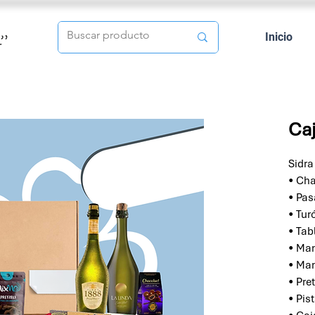
Inicio
Caj
Sidra
• Ch
• Pas
• Tur
• Tab
• Man
• Man
• Pre
• Pis