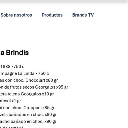
Sobre nosotros
Productos
Brands TV
a Brindis
 1888 x750 c
ampagne La Linda ×750 c
as con choc. Chocolart x80 gr
ón de frutos secos Georgalos x95 gr
leta relena Georgalos x10 gr
tecol x1 gr
í con choc. Croppers x85 gr
tzels bañados en choc. x80 gr
tacho bañado en choc. x90 gr