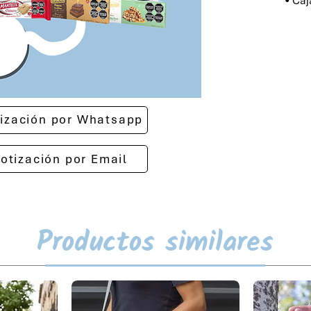
• Caj
otización por Whatsapp
cotización por Email
Productos similares