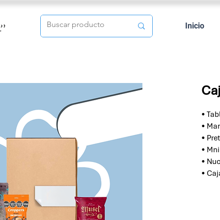
Inicio
Caj
• Tab
• Man
• Pre
• Mni
• Nu
• Caj