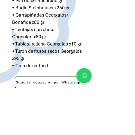
• Pan dulce Musel x50 gr
• Budin Steinhauser x250 gr
• Garrapiñadas Georgalos/
Bonafide x80 gr
• Lentejas con choc.
Chocolart x80 gr
• Tableta rellena Georgalos x10 gr
• Turon de frutos secos Georgalos
x95 gr
• Caja de cartón L
Solicitar cotización por Whatsapp
Solicitar cotización por Email