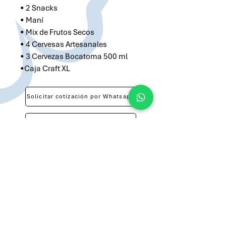
• 2 Snacks
• Maní
• Mix de Frutos Secos
• 4 Cervesas Artesanales
• 3 Cervezas Bocatoma 500 ml
•Caja Craft XL
Solicitar cotización por Whatsapp
Solicitar cotización por Email
atilio@brandsargentina.com
lunes a viernes de 9 a 17 hs
+54 9 11 3143-0783