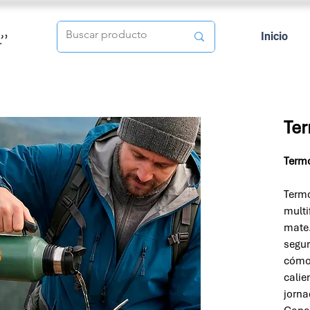
Inicio
Te
Term
Termo
multi
mate.
segur
cómod
calie
jorna