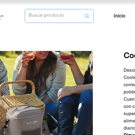
Inicio
Coo
Descr
Coole
corre
polié
Cuent
con c
super
alime
diari