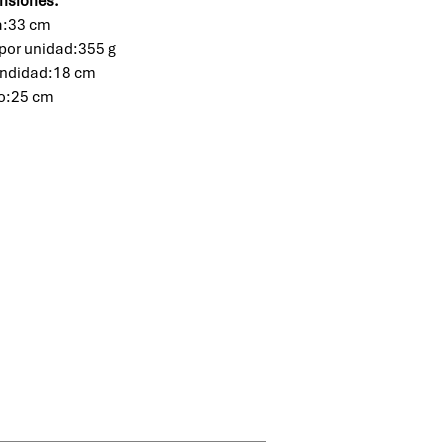
nsiones:
a:33 cm
por unidad:355 g
undidad:18 cm
o:25 cm