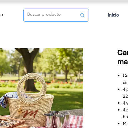
Inicio
Can
ma
Ca
ci
4 
22
4 
4 
bo
Ma