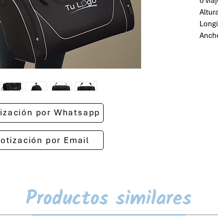
o via
Altur
Long
Anch
otización por Whatsapp
cotización por Email
Productos similares