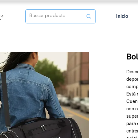
Inicio
Bo
Descr
depor
compa
Está 
Cuent
con c
super
para 
entre