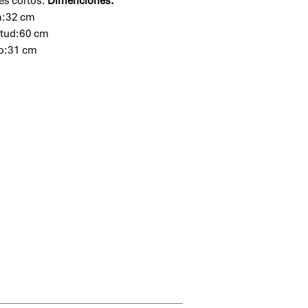
jes cortos.
Dimenciones:
a:32 cm
itud:60 cm
o:31 cm