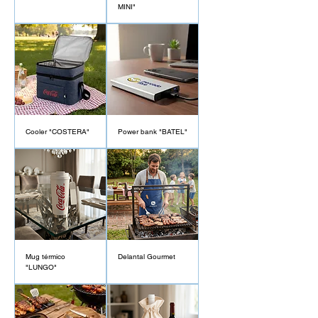
MINI"
Cooler "COSTERA"
Power bank "BATEL"
Mug térmico
Delantal Gourmet
"LUNGO"