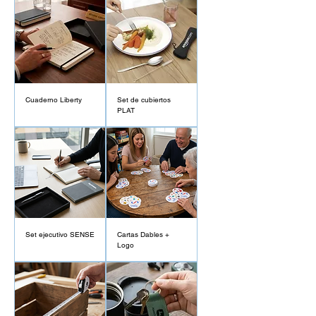
Cuaderno Liberty
Set de cubiertos
PLAT
Set ejecutivo SENSE
Cartas Dables +
Logo