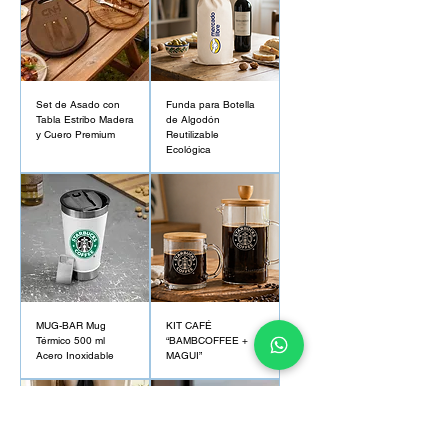
Set de Asado con
Funda para Botella
Tabla Estribo Madera
de Algodón
y Cuero Premium
Reutilizable
Ecológica
MUG-BAR Mug
KIT CAFÉ
Térmico 500 ml
“BAMBCOFFEE +
Acero Inoxidable
MAGUI”