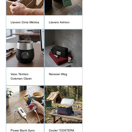
Llavero Cinta Métrica
Llavero Ashton
Vaso Térmico
Neceser Weg
Coleman Claret
Power Bank Sync
Cooler "COSTERA