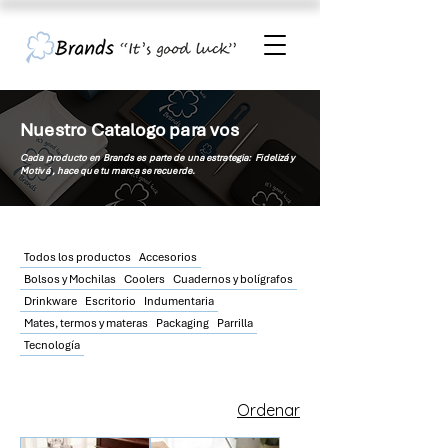
Nuestro Catalogo para vos
Cada producto en Brands es parte de una estrategia: Fidelizá y
Motivá , hace que tu
marca
se recuerde.
Todos los productos
Accesorios
Bolsos y Mochilas
Coolers
Cuadernos y bolígrafos
Drinkware
Escritorio
Indumentaria
Mates, termos y materas
Packaging
Parrilla
Tecnología
Ordenar