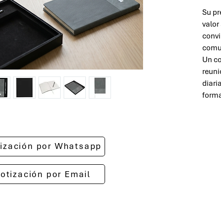
Su pr
valor
convi
comun
Un co
reuni
diari
forma
otización por Whatsapp
cotización por Email