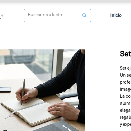
Inicio
Set
Set e
Un se
profe
image
La co
alumi
elega
regal
y exp