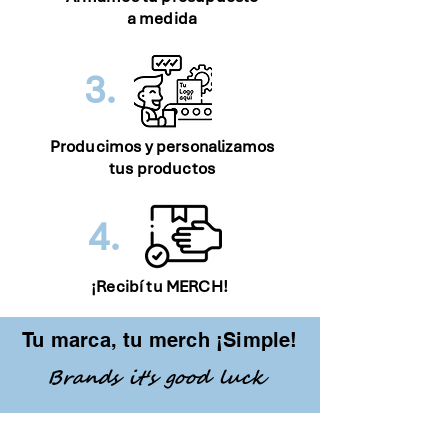
a medida
3.
Producimos y personalizamos
tus productos
4.
¡Recibí tu MERCH!
Tu marca, tu merch ¡Simple!
Brands it's good luck