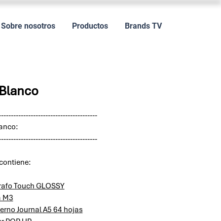
Sobre nosotros
Productos
Brands TV
 Blanco
----------------------------------------
lanco:
----------------------------------------
 contiene:
rafo Touch GLOSSY
a M3
rno Journal A5 64 hojas