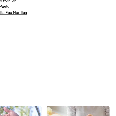
er POP UP
 Puelo
la Eco Nórdica