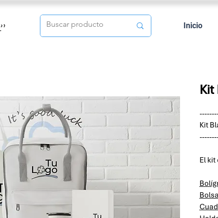
Inicio
Kit
-------
Kit B
-------
El kit
Bolíg
Bols
Cuade