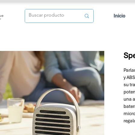
Inicio
Spe
Parlan
y ABS
su tr
poten
una a
bater
micro
regal