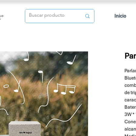
Inicio
Par
Parla
Bluet
combi
de tr
carac
Bater
3W * 
Conex
alcan