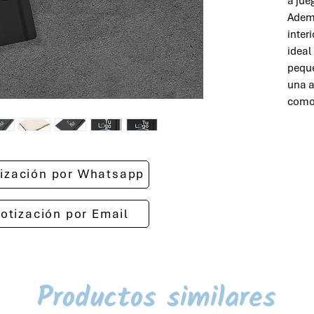
a jue
Ademá
inter
ideal
peque
una a
comod
otización por Whatsapp
cotización por Email
Productos similares