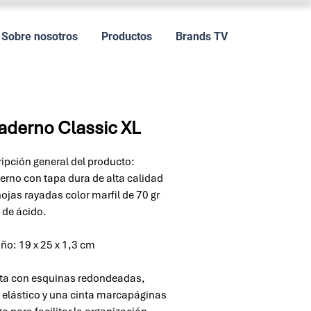
Sobre nosotros
Productos
Brands TV
derno Classic XL
ipción general del producto:
rno con tapa dura de alta calidad
hojas rayadas color marfil de 70 gr
s de ácido.
o: 19 x 25 x 1,3 cm
ta con esquinas redondeadas,
e elástico y una cinta marcapáginas