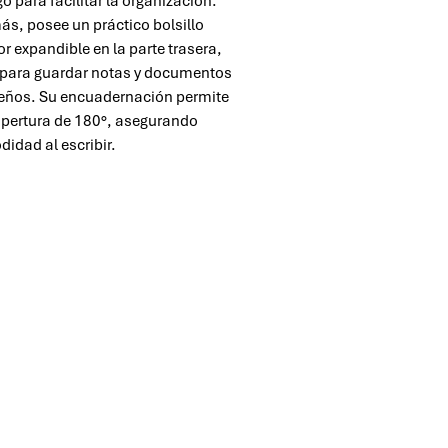
go para facilitar la organización.
s, posee un práctico bolsillo
ior expandible en la parte trasera,
 para guardar notas y documentos
ños. Su encuadernación permite
pertura de 180°, asegurando
idad al escribir.