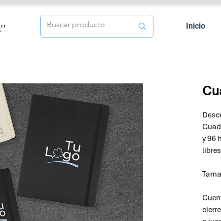
Inicio
Cua
Descr
Cuade
y 96 
libre
Tamañ
Cuen
cierr