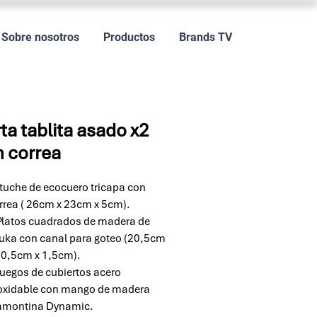
Sobre nosotros
Productos
Brands TV
ta tablita asado x2
 correa
tuche de ecocuero tricapa con
rrea ( 26cm x 23cm x 5cm).
Platos cuadrados de madera de
uka con canal para goteo (20,5cm
20,5cm x 1,5cm).
Juegos de cubiertos acero
oxidable con mango de madera
amontina Dynamic.