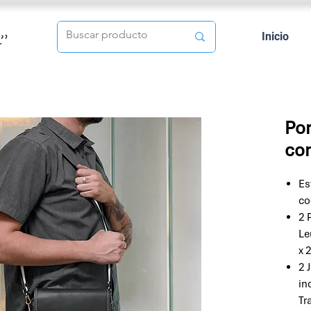
Inicio
Por
con
Es
co
2 
Le
x 
2 
in
Tr