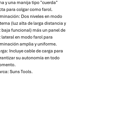
rna y una manija tipo "cuerda"
cta para colgar como farol.
uminación: Dos niveles en modo
nterna (luz alta de larga distancia y
z baja funcional) más un panel de
z lateral en modo farol para
uminación amplia y uniforme.
rga: Incluye cable de carga para
rantizar su autonomía en todo
mento.
rca: Suns Tools.