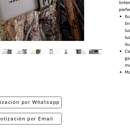
linte
perfe
Il
li
lu
lu
il
Ca
ga
mo
Ma
otización por Whatsapp
cotización por Email