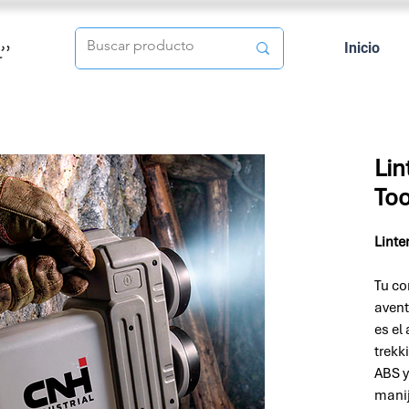
Inicio
Lin
Too
Linte
Tu co
avent
es el
trekk
ABS y
manij