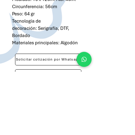
Circunferencia: 56cm
Peso: 64 gr
Tecnología de
decoración: Serigrafía, DTF,
Bordado
Materiales principales: Algodón
Solicitar cotización por Whatsapp
Solicitar cotización por Email
atilio@brandsargentina.com
lunes a viernes de 9 a 17 hs
+54 9 11 3143-0783