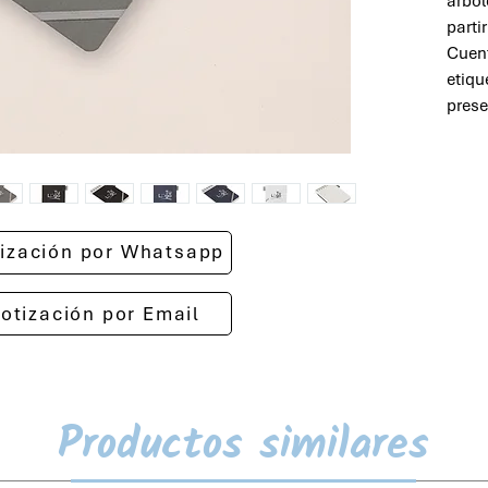
árbol
partir
Cuent
etiqu
prese
otización por Whatsapp
cotización por Email
Productos similares