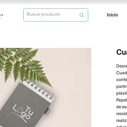
Inicio
Cu
Descr
Cuade
confe
parti
plást
Papel
de es
resis
reali