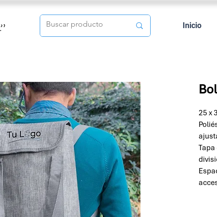
Inicio
Bol
25 x 
Polié
ajust
Tapa 
divis
Espac
acces