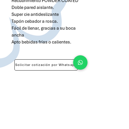
Recubrimiento POWDER COATED
Doble pared aislante.
Super cie antideslizante
Tapón cebador a rosca.
Fácil de llenar, gracias a su boca
ancha
Apto bebidas frías o calientes.
Solicitar cotización por Whatsapp
Solicitar cotización por Email
atilio@brandsargentina.com
lunes a viernes de 9 a 17 hs