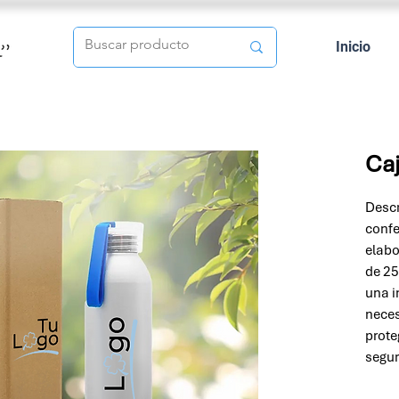
Inicio
Caj
Descr
confe
elabo
de 25
una i
neces
prote
segur