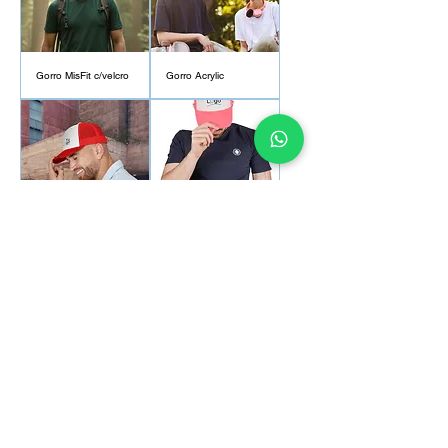
Gorro MisFit c/velcro
Gorro Acrylic
Gorro Trucker
Gorro Trucker Fluo
c/broche
2
/
2