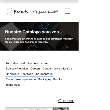
Nuestro Catalogo para vos
Cada producto en Brands es parte de una estrategia: Fidelizá y
Motivá , hace que tu
marca
se recuerde.
Todos los productos
Accesorios
Bolsos y Mochilas
Coolers
Cuadernos y bolígrafos
Drinkware
Escritorio
Indumentaria
Mates, termos y materas
Packaging
Parrilla
Tecnología
Ordenar