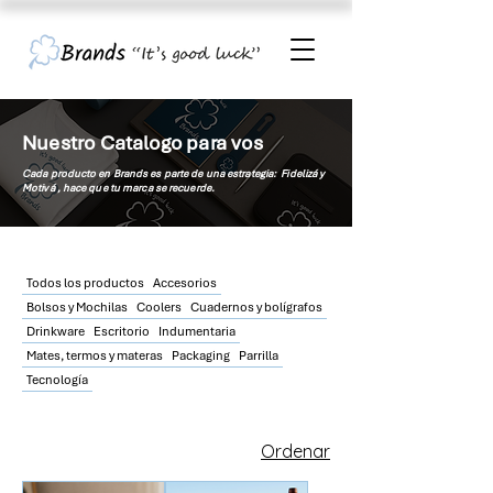
Nuestro Catalogo para vos
Cada producto en Brands es parte de una estrategia: Fidelizá y
Motivá , hace que tu
marca
se recuerde.
Todos los productos
Accesorios
Bolsos y Mochilas
Coolers
Cuadernos y bolígrafos
Drinkware
Escritorio
Indumentaria
Mates, termos y materas
Packaging
Parrilla
Tecnología
Ordenar