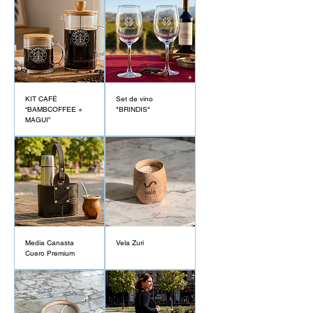
KIT CAFÉ
Set de vino
“BAMBCOFFEE +
"BRINDIS"
MAGUI”
Media Canasta
Vela Zuri
Cuero Premium