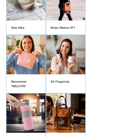
Vela Alba
Bolso Matero Nº1
Necessaire
Kit Fragancia
"MALVON"