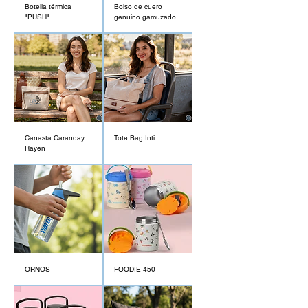
Botella térmica
Bolso de cuero
"PUSH"
genuino gamuzado.
Canasta Caranday
Tote Bag Inti
Rayen
ORNOS
FOODIE 450