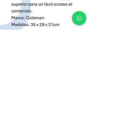
superior para un fácil acceso al
contenido.
Marca: Coleman
Medidas: 35 x 29 x 31cm
Peso: 996 gr
Materiales principales: Poliéster
Solicitar cotización por Whatsapp
Solicitar cotización por Email
atilio@brandsargentina.com
lunes a viernes de 9 a 17 hs
+54 9 11 3143-0783