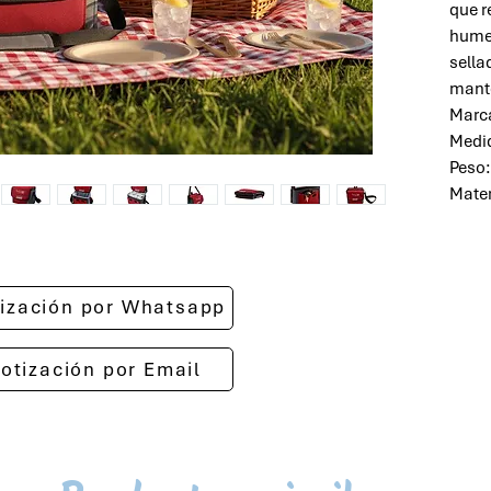
que r
humed
sella
mante
Marc
Medid
Peso:
Mater
otización por Whatsapp
cotización por Email