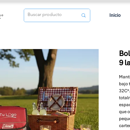
Inicio
Bo
9 l
Manti
bajo 
32C°.
total
espac
que o
peque
carte