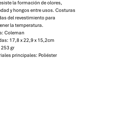
esiste la formación de olores,
ad y hongos entre usos. Costuras
das del revestimiento para
ner la temperatura.
a: Coleman
as: 17,8 x 22,9 x 15,2cm
 253 gr
iales principales: Poliéster