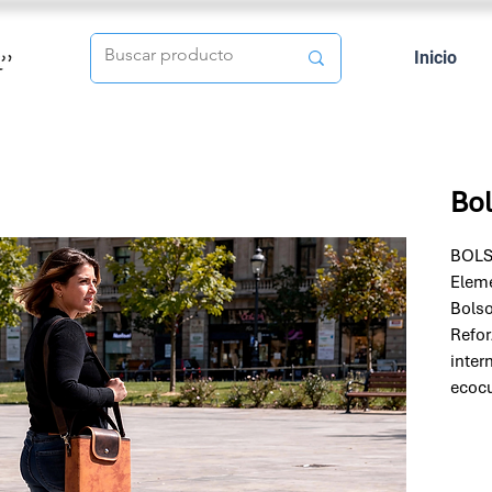
Inicio
Bol
BOLS
Eleme
Bolso
Refor
inter
ecocu